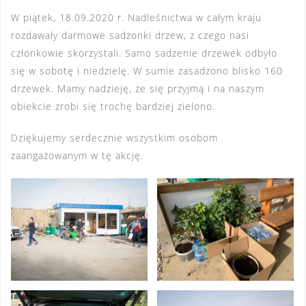
W piątek, 18.09.2020 r. Nadleśnictwa w całym kraju
rozdawały darmowe sadzonki drzew, z czego nasi
członkowie skorzystali. Samo sadzenie drzewek odbyło
się w sobotę i niedzielę. W sumie zasadzono blisko 160
drzewek. Mamy nadzieję, że się przyjmą i na naszym
obiekcie zrobi się trochę bardziej zielono.
Dziękujemy serdecznie wszystkim osobom
zaangażowanym w tę akcję.