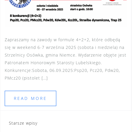
Zapraszamy na zawody w formule 4+2+2, które odbędą
się w weekend 6-7 września 2025 (sobota i niedziela) na
Strzelnicy Osówka, gmina Niemce. Wydarzenie objęte jest
Patronatem Honorowym Starosty Lubelskiego.
Konkurencje:Sobota, 06.09.2025:Psp20, Pcz20, Pdw20,
PMcz20 (pistolet […]
READ MORE
Nawigacja
Starsze wpisy