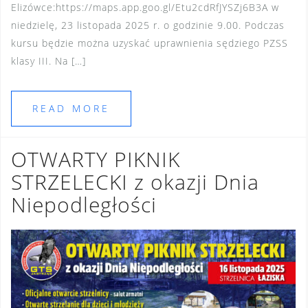
Elizówce:https://maps.app.goo.gl/Etu2cdRfJYSZj6B3A w
niedzielę, 23 listopada 2025 r. o godzinie 9.00. Podczas
kursu będzie można uzyskać uprawnienia sędziego PZSS
klasy III. Na […]
READ MORE
OTWARTY PIKNIK
STRZELECKI z okazji Dnia
Niepodległości