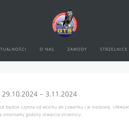
KTUALNOŚCI
O NAS
ZAWODY
STRZELNICE
9.10.2024 – 3.11.2024
ce będzie czynna od wtorku do czwartku i w niedzielę. UWAGA
 zmieniamy godziny otwarcia strzelnicy.