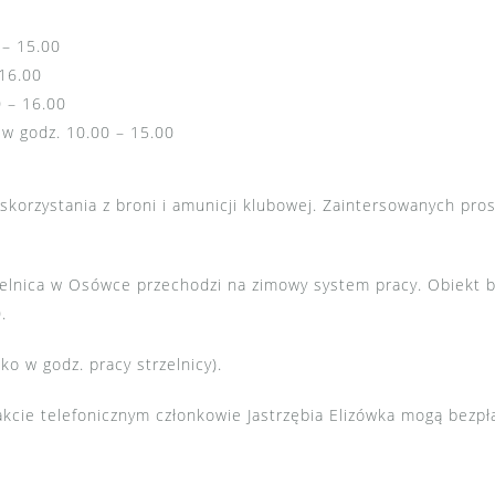
 – 15.00
 16.00
0 – 16.00
 w godz. 10.00 – 15.00
korzystania z broni i amunicji klubowej. Zaintersowanych pros
zelnica w Osówce przechodzi na zimowy system pracy. Obiekt 
.
ko w godz. pracy strzelnicy).
cie telefonicznym członkowie Jastrzębia Elizówka mogą bezpłat