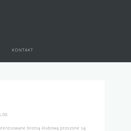
KONTAKT
5.00.
interesowane bronią klubową proszone są