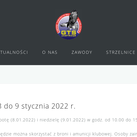
KTUALNOŚCI
O NAS
ZAWODY
STRZELNICE
 do 9 stycznia 2022 r.
botę (8.01.2022) i niedzielę (9.01.2022) w godz. od 10.00 do 1
dzie można skorzystać z broni i amunicji klubowej. Osoby za