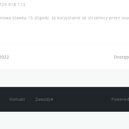
 729 918 113.
nowa stawka 15 zł/godz. za korzystanie ze strzelnicy przez os
.2022
Dostęp
Kontakt
Zawody#
Powered