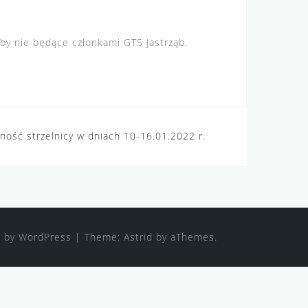
oby nie będące członkami GTS Jastrząb.
ność strzelnicy w dniach 10-16.01.2022 r.
 by WordPress
|
Theme:
Astrid
by aThemes.