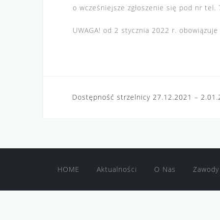
o wcześniejsze zgłoszenie się pod nr tel.
UWAGA! od 2 stycznia 2022 r. obowiązuje 
Nawigacja
Dostępność strzelnicy 27.12.2021 – 2.01
wpisu
HOME
Aktualności
O Nas
Zawody