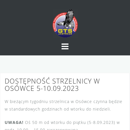
Skip
to
content
DOSTĘPNOŚĆ STRZELNICY W
OSÓWCE 5-10.09.2023
W bieżącym tygodniu strzelnica w Osówce czynna będzie
w standardowych godzinach od wtorku do niedzieli.
UWAGA!
Oś 50 m od wtorku do piątku (5-8.09.2023) w
godz. 10.00 – 15.00 zarezerwowana.