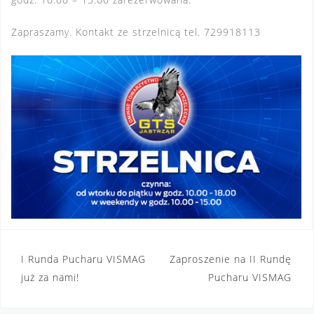
Zapraszamy. Kontakt ze strzelnicą tel. 729918113
Nawigacja
I Runda Pucharu VISMAG
Zaproszenie na II Rundę
wpisu
już za nami!
Pucharu VISMAG