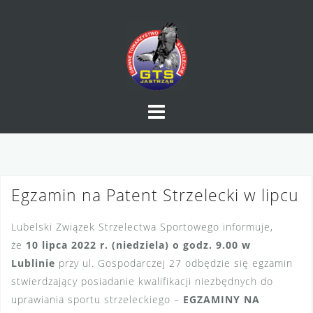
Skip
to
content
Egzamin na Patent Strzelecki w lipcu
Lubelski Związek Strzelectwa Sportowego informuje,
że
10 lipca 2022 r. (niedziela) o godz. 9.00 w
Lublinie
przy ul. Gospodarczej 27 odbędzie się egzamin
stwierdzający posiadanie kwalifikacji niezbędnych do
uprawiania sportu strzeleckiego –
EGZAMINY NA