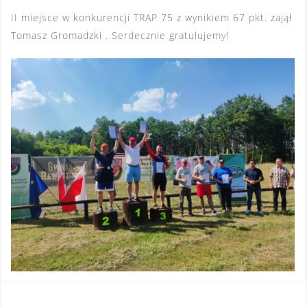
II miejsce w konkurencji TRAP 75 z wynikiem 67 pkt. zajął
Tomasz Gromadzki . Serdecznie gratulujemy!