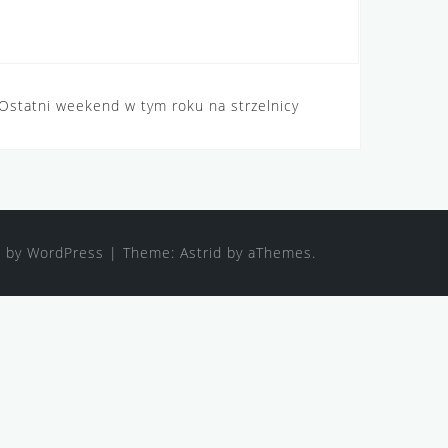
Ostatni weekend w tym roku na strzelnicy
 by WordPress
|
Theme:
Astrid
by aThemes.