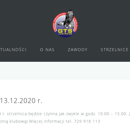
KTUALNOŚCI
O NAS
ZAWODY
STRZELNICE
13.12.2020 r.
 r. strzelnica będzie czynna jak zwykle w godz. 10.00 – 15.00
onią klubową).Więcej informacji tel. 729 918 113