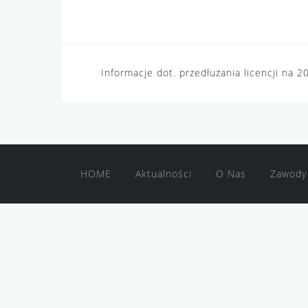
Nawigacja
Informacje dot. przedłużania licencji na 2
wpisu
HOME
Aktualności
O Nas
Zawody