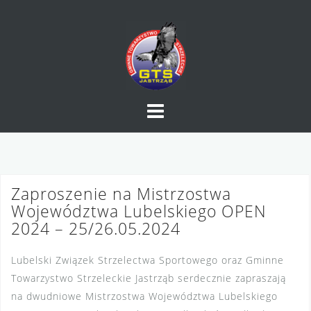
Skip
to
content
Zaproszenie na Mistrzostwa
Województwa Lubelskiego OPEN
2024 – 25/26.05.2024
Lubelski Związek Strzelectwa Sportowego oraz Gminne
Towarzystwo Strzeleckie Jastrząb serdecznie zapraszają
na dwudniowe Mistrzostwa Województwa Lubelskiego